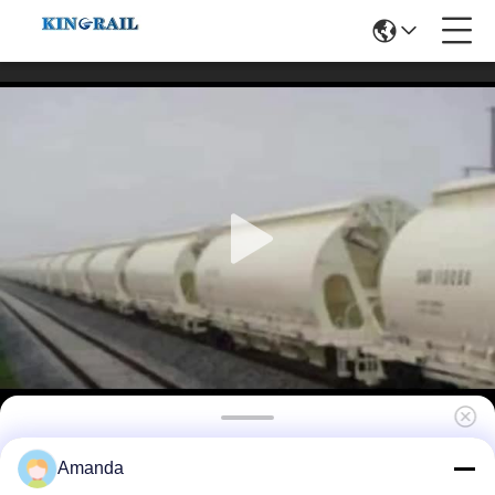
38Τ Σιδηροδρομική φορτηγική άμαξα
Amanda
Σιδηροδρομική άμαξα για μεικτήρα