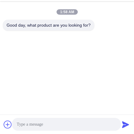
της Ford
Μιλήστε Τώρα.
Στείλε Ερευνά
1:58 AM
#
Πετώντας Μέρη Επένδυσης ODM
Good day, what product are you looking for?
#
Πετώντας Αργίλιο Cnc COem Που Επεξεργάζεται Τα Μέρη Στη
Μηχανή
#
Αργίλιο Cnc Kingrail Που Επεξεργάζεται Τα Μέρη Στη Μηχανή
Πετώντας μέρη επένδυσης
2022-10-10
1483 απόψεις
Η παραγωγή PCD 6x139.7-93.1 πυκνά 30mm σφυρηλάτησε το πλήκτρο
διαστήματος πλημνών ροδών αυτοκινήτων κραμάτων για την προσπάθεια
της Ford και τον οδικό δονητή Η ρίψη αργιλίου αναφέρεται στον εξοπλισμό ...
Δείτε περισσότερων
Μηνύματα επισκέπτη
Αφήστε ένα μήνυμα
Δεν υπάρχουν ακόμη δημόσια σχόλια