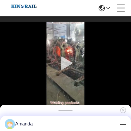
38CrMoAl υλική CNC μερών
Amanda
σφυρηλατημένων κομματιών κύβων άλεση