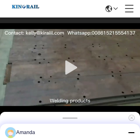
CNC υλικό δαχτυλιδιών 18Cr 40CrNiMo
Amanda
μερών σφυρηλατημένων κομματιών