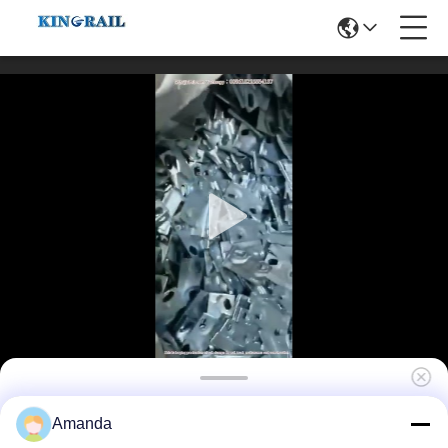
Ειδική γραμμή σιδηροδρόμων πιάτων
Amanda
ψαριών, κοινός ODM cOem βιομηχανικά