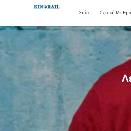
Σπίτι
Σχετικά Με Εμ
Λ