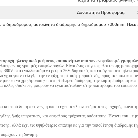
Ταχύτητα Τρεξίματος (m/min):
Δυνατότητα Προσφοράς:
ής σιδηροδρόμου
, 
αυτοκίνητα διαδρομής σιδηροδρόμου 7000mm
, 
Ηλεκτ
 παροχή ηλεκτρικού ρεύματος αυτοκινήτων από τον
ανεφοδιασμό
γραμμών
γλιστρώντας γραμμές επαφών ραγών. Είναι ένας επίγειος ελάττωσης μετασχημ
ς 380V στο εναλλασσόμενο ρεύμα 36V διφασικό, και εισάγεται στο ηλεκτρ
χου για να ελέγξει την έναρξη, τη στάση, μπροστινές, προς τα πίσω και το
 μπορεί να χρησιμοποιηθεί στη S-shaped διαδρομή, την κυρτή διαδρομή και 
ι άλλες συσκευές μπορούν να εγκατασταθούν στην πλατφόρμα του επίπεδου 
ου κουτιού δομή ακτίνων, η οποία έχει τα πλεονεκτήματα της ισχυρής ικανό
εγάλης ζωής υπηρεσιών, και ασφαλούς τρέχοντας απόστασης. Έναντι του με μ
σης, αλλά έχει τις υψηλότερες απαιτήσεις για την τοποθέτηση διαδρομής (η 
 παρέχουν τη δύναμη.