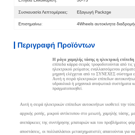
Επίγεια Εκκαθάριση:
50-75
Συσκευασία Λεπτομέρειες:
Εξαγωγή Packzge
Επισημαίνω:
4Wheels αυτοκίνητα διαδρομ
Περιγραφή Προϊόντων
Η ράγα χαμηλής τάσης η ηλεκτρική επίπεδη
επίπεδα κάρρα σειράς τροφοδοτούνται από τις 
ηλεκτρικού ρεύματος εναλλασσόμενου ρεύματο
μηχανή ελέγχεται από το ΣΥΝΕΧΕΣ σύστημα ελέγ
Αυτή η σειρά ηλεκτρικών επίπεδων αυτοκινήτων
υδραυλικά ή μηχανικά ανυψωτικά συστήματα κα
πραγματοποιηθεί.
Αυτή η σειρά ηλεκτρικών επίπεδων αυτοκινήτων υιοθετεί την τύπ
αρχικής ροπής, μικρού αντίκτυπου στο μειωτή, χαμηλής τάσης, μ
ανεπάρκειες της συντήρησης μπαταριών και του προβλήματος φόρτι
αποστάσεις, οι πολλαπλάσιοι μετασχηματιστές απαιτούνται για να