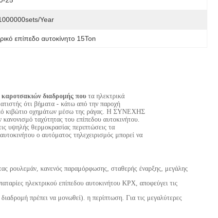
0-25
1000000sets/year
ρικό επίπεδο αυτοκίνητο 15Ton
 καροτσακιών διαδρομής που
τα ηλεκτρικά
ατιστής ότι βήματα - κάτω από την παροχή
ικό κιβώτιο οχημάτων μέσω της ράγας. Η ΣΥΝΕΧΗΣ
ν κανονισμό ταχύτητας του επίπεδου αυτοκινήτου.
τις υψηλής θερμοκρασίας περιπτώσεις τα
αυτοκινήτου ο αυτόματος τηλεχειρισμός μπορεί να
τητας ρουλεμάν, κανενός παραμόρφωσης, σταθερής έναρξης, μεγάλης
παταρίες ηλεκτρικού επίπεδου αυτοκινήτου KPX, αποφεύγει τις
διαδρομή πρέπει να μονωθεί). η περίπτωση. Για τις μεγαλύτερες