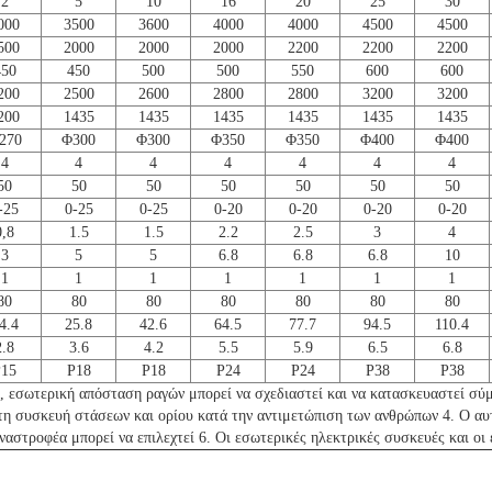
2
5
10
16
20
25
30
000
3500
3600
4000
4000
4500
4500
500
2000
2000
2000
2200
2200
2200
450
450
500
500
550
600
600
200
2500
2600
2800
2800
3200
3200
200
1435
1435
1435
1435
1435
1435
270
Φ300
Φ300
Φ350
Φ350
Φ400
Φ400
4
4
4
4
4
4
4
50
50
50
50
50
50
50
-25
0-25
0-25
0-20
0-20
0-20
0-20
0,8
1.5
1.5
2.2
2.5
3
4
3
5
5
6.8
6.8
6.8
10
1
1
1
1
1
1
1
80
80
80
80
80
80
80
4.4
25.8
42.6
64.5
77.7
94.5
110.4
2.8
3.6
4.2
5.5
5.9
6.5
6.8
P15
P18
P18
P24
P24
P38
P38
ς, εσωτερική απόσταση ραγών μπορεί να σχεδιαστεί και να κατασκευαστεί σ
τη συσκευή στάσεων και ορίου κατά την αντιμετώπιση των ανθρώπων 4. Ο αυτ
αναστροφέα μπορεί να επιλεχτεί 6. Οι εσωτερικές ηλεκτρικές συσκευές και ο