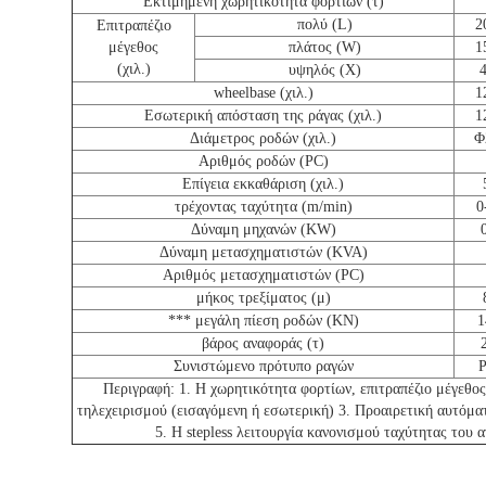
Εκτιμημένη χωρητικότητα φορτίων (τ)
πολύ (L)
2
Επιτραπέζιο
μέγεθος
πλάτος (W)
1
(χιλ.)
υψηλός (Χ)
wheelbase (χιλ.)
1
Εσωτερική απόσταση της ράγας (χιλ.)
1
Διάμετρος ροδών (χιλ.)
Φ
Αριθμός ροδών (PC)
Επίγεια εκκαθάριση (χιλ.)
τρέχοντας ταχύτητα (m/min)
0
Δύναμη μηχανών (KW)
Δύναμη μετασχηματιστών (KVA)
Αριθμός μετασχηματιστών (PC)
μήκος τρεξίματος (μ)
*** μεγάλη πίεση ροδών (KN)
1
βάρος αναφοράς (τ)
Συνιστώμενο πρότυπο ραγών
Περιγραφή: 1. Η χωρητικότητα φορτίων, επιτραπέζιο μέγεθο
τηλεχειρισμού (εισαγόμενη ή εσωτερική) 3. Προαιρετική αυτόμα
5. Η stepless λειτουργία κανονισμού ταχύτητας του 