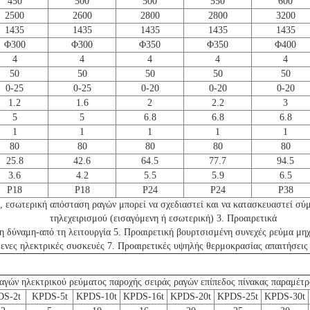
450
500
500
550
600
2500
2600
2800
2800
3200
1435
1435
1435
1435
1435
Φ300
Φ300
Φ350
Φ350
Φ400
4
4
4
4
4
50
50
50
50
50
0-25
0-25
0-20
0-20
0-20
1.2
1.6
2
2.2
3
5
5
6.8
6.8
6.8
1
1
1
1
1
80
80
80
80
80
25.8
42.6
64.5
77.7
94.5
3.6
4.2
5.5
5.9
6.5
P18
P18
P24
P24
P38
ς, εσωτερική απόσταση ραγών μπορεί να σχεδιαστεί και να κατασκευαστεί σ
τηλεχειρισμού (εισαγόμενη ή εσωτερική) 3. Προαιρετικά
τη δύναμη-από τη λειτουργία 5. Προαιρετική βουρτσισμένη συνεχές ρεύμα μ
ενες ηλεκτρικές συσκευές 7. Προαιρετικές υψηλής θερμοκρασίας απαιτήσεις
γών ηλεκτρικού ρεύματος παροχής σειράς ραγών επίπεδος πίνακας παραμέτρ
DS-2t
KPDS-5t
KPDS-10t
KPDS-16t
KPDS-20t
KPDS-25t
KPDS-30t