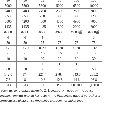
40
50
63
80
100
150
5000
5500
5600
6000
6500
10000
2400
2400
2400
2600
2800
3000
650
650
750
800
850
1200
3800
4200
4300
4700
4900
7000
1435
1435
1435
1800
2000
2000
Φ500
Φ500
Φ600
Φ600
Φ600重
Φ600重
4
4
4
4
4
8
50
50
75
75
75
75
0-20
0-20
0-20
0-20
0-20
0-18
5.5
5.5
7.5
7.5
11
15
10
10
20
20
30
30
1
1
1
1
1
1
60
50
50
50
50
50
142.8
174
221.4
278.4
343.8
265.2
7.6
8
10.8
12.8
14.6
26.8
P43
P43
P50
P50
QU100
QU100
ύμφωνα με τις ανάγκες πελατών 2. Προαιρετική ασύρματη συσκευή
όματος δύναμη-από τη λειτουργία της διαδρομής μπορεί να επιλεχτεί
ι εισαγόμενες ηλεκτρικές συσκευές μπορούν να επιλεχτούν