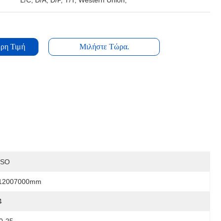
L/C, D/A, D/P, T/T, Western Union,
ρη Τιμή
Μιλήστε Τώρα.
ISO
12007000mm
4