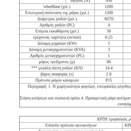
υψηλός (Χ)
450
wheelbase (χιλ.)
1200
Εσωτερική απόσταση της ράγας (χιλ.)
1200
Διάμετρος ροδών (χιλ.)
Φ270
Αριθμός ροδών (PC)
4
Επίγεια εκκαθάριση (χιλ.)
50
τρέχοντας ταχύτητα (m/min)
0-25
Δύναμη μηχανών (KW)
1
Δύναμη μετασχηματιστών (KVA)
3
Αριθμός μετασχηματιστών (PC)
1
μήκος τρεξίματος (μ)
80
*** μεγάλη πίεση ροδών (KN)
14.4
βάρος αναφοράς (τ)
2.8
Πρότυπο ραγών καλαμιών
P15
Περιγραφή: 1. Η χωρητικότητα φορτίων, επιτραπέζιο μέγεθο
Στάση κινήσεων και συσκευή ορίου 4. Προαιρετική ράγα αυτόμα
εισαγόμ
KPDS τριφασικός ρα
Επίπεδο πρότυπο αυτοκινήτων
KP