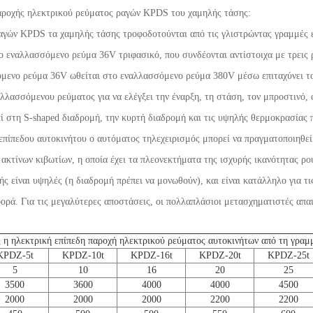
παροχής ηλεκτρικού ρεύματος ραγών KPDS του χαμηλής τάσης:
ραγών KPDS τα χαμηλής τάσης τροφοδοτούνται από τις γλιστρώντας γραμμές 
εναλλασσόμενο ρεύμα 36V τριφασικό, που συνδέονται αντίστοιχα με τρεις ρ
όμενο ρεύμα 36V ωθείται στο εναλλασσόμενο ρεύμα 380V μέσω επιταχύνει το
λασσόμενου ρεύματος για να ελέγξει την έναρξη, τη στάση, τον μπροστινό, ο
ί στη S-shaped διαδρομή, την κυρτή διαδρομή και τις υψηλής θερμοκρασίας
πίπεδου αυτοκινήτου ο αυτόματος τηλεχειρισμός μπορεί να πραγματοποιηθεί
 ακτίνων κιβωτίων, η οποία έχει τα πλεονεκτήματα της ισχυρής ικανότητας ρ
ής είναι υψηλές (η διαδρομή πρέπει να μονωθούν), και είναι κατάλληλο για τ
ορά. Για τις μεγαλύτερες αποστάσεις, οι πολλαπλάσιοι μετασχηματιστές απαι
 η ηλεκτρική επίπεδη παροχή ηλεκτρικού ρεύματος αυτοκινήτων από τη γρα
KPDZ-5t
KPDZ-10t
KPDZ-16t
KPDZ-20t
KPDZ-25t
5
10
16
20
25
3500
3600
4000
4000
4500
2000
2000
2000
2200
2200