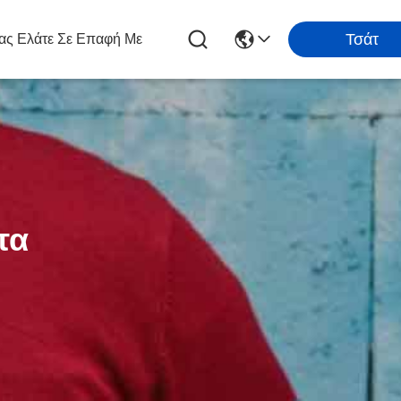
Τσάτ
ας Ελάτε Σε Επαφή Με
τα