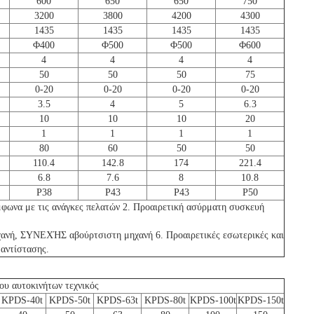
600
650
650
750
3200
3800
4200
4300
1435
1435
1435
1435
Φ400
Φ500
Φ500
Φ600
4
4
4
4
50
50
50
75
0-20
0-20
0-20
0-20
3.5
4
5
6.3
10
10
10
20
1
1
1
1
80
60
50
50
110.4
142.8
174
221.4
6.8
7.6
8
10.8
P38
P43
P43
P50
ύμφωνα με τις ανάγκες πελατών 2. Προαιρετική ασύρματη συσκευή
ηχανή, ΣΥΝΕΧΉΣ αβούρτσιστη μηχανή 6. Προαιρετικές εσωτερικές και
 αντίστασης.
ου αυτοκινήτων τεχνικός
KPDS-40t
KPDS-50t
KPDS-63t
KPDS-80t
KPDS-100t
KPDS-150t