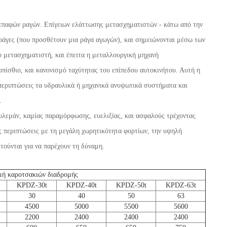
επαφών ραγών. Επίγειων ελάττωσης μετασχηματιστών - κάτω από την
άγες (που προσθέτουν μια ράγα αγωγών), και σημειώνονται μέσω των
 μετασχηματιστή, και έπειτα η μεταλλουργική μηχανή
πίσθιο, και κανονισμό ταχύτητας του επίπεδου αυτοκινήτου. Αυτή η
 περιπτώσεις τα υδραυλικά ή μηχανικά ανυψωτικά συστήματα και
.
ουλεμάν, καμίας παραμόρφωσης, ευελιξίας, και ασφαλούς τρέχοντας
ις περιπτώσεις με τη μεγάλη χωρητικότητα φορτίων, την υψηλή
τούνται για να παρέχουν τη δύναμη.
μμή καροτσακιών διαδρομής
KPDZ-30t
KPDZ-40t
KPDZ-50t
KPDZ-63t
30
40
50
63
4500
5000
5500
5600
2200
2400
2400
2400