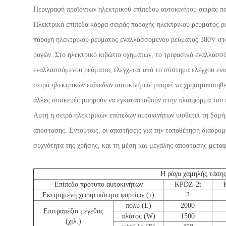
Περιγραφή προϊόντων ηλεκτρικού επίπεδου αυτοκινήτου σειράς 
Ηλεκτρικά επίπεδα κάρρα σειράς παροχής ηλεκτρικού ρεύματος 
παροχή ηλεκτρικού ρεύματος εναλλασσόμενου ρεύματος 380V στο 
ραγών. Στο ηλεκτρικό κιβώτιο οχημάτων, το τριφασικό εναλλασσ
εναλλασσόμενου ρεύματος ελέγχεται από το σύστημα ελέγχου εναλ
σειρά ηλεκτρικών επίπεδων αυτοκινήτων μπορεί να χρησιμοποιηθε
άλλες συσκευές μπορούν να εγκατασταθούν στην πλατφόρμα του ε
Αυτή η σειρά ηλεκτρικών επίπεδων αυτοκινήτων υιοθετεί τη δομή
απόστασης. Εντούτοις, οι απαιτήσεις για την τοποθέτηση διαδρομ
συχνότητα της χρήσης, και τη μέση και μεγάλης απόστασης μεταφ
Η ράγα χαμηλής τάσης
Επίπεδο πρότυπο αυτοκινήτων
KPDZ-2t
Εκτιμημένη χωρητικότητα φορτίων (τ)
2
πολύ (L)
2000
Επιτραπέζιο μέγεθος
πλάτος (W)
1500
(χιλ.)