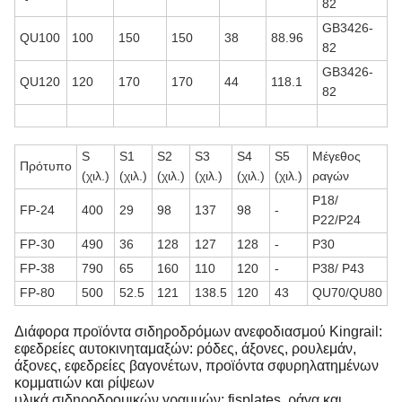
82
GB3426-
QU100
100
150
150
38
88.96
82
GB3426-
QU120
120
170
170
44
118.1
82
S
S1
S2
S3
S4
S5
Μέγεθος
Πρότυπο
(χιλ.)
(χιλ.)
(χιλ.)
(χιλ.)
(χιλ.)
(χιλ.)
ραγών
P18/
FP-24
400
29
98
137
98
-
P22/P24
FP-30
490
36
128
127
128
-
P30
FP-38
790
65
160
110
120
-
P38/ P43
FP-80
500
52.5
121
138.5
120
43
QU70/QU80
Διάφορα προϊόντα σιδηροδρόμων ανεφοδιασμού Kingrail:
εφεδρείες αυτοκινηταμαξών: ρόδες, άξονες, ρουλεμάν,
άξονες, εφεδρείες βαγονέτων, προϊόντα σφυρηλατημένων
κομματιών και ρίψεων
υλικά σιδηροδρομικών γραμμών: fisplates, ράγα και