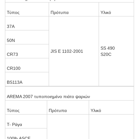
Τύπος
Πρότυπα
Υλικό
37A
50N
SS 490
JIS Ε 1102-2001
CR73
S20C
CR100
BS113A
AREMA 2007 τυποποιημένο πιάτο ψαριών
Τύπος
Πρότυπα
Υλικό
T- Ράγα
100lb.ASCE