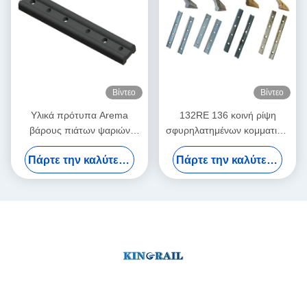
Βίντεο
Βίντεο
Υλικά πρότυπα Arema
132RE 136 κοινή ρίψη
βάρους πιάτων ψαριών
σφυρηλατημένων κομματιών
σιδηροδρόμων χάλυβα
ραγών AREMA Fishplate με
Πάρτε την καλύτερη τιμή
Πάρτε την καλύτερη τιμή
άνθρακα 15kg 18kg 22kg
6 τρύπες και μπουλόνια