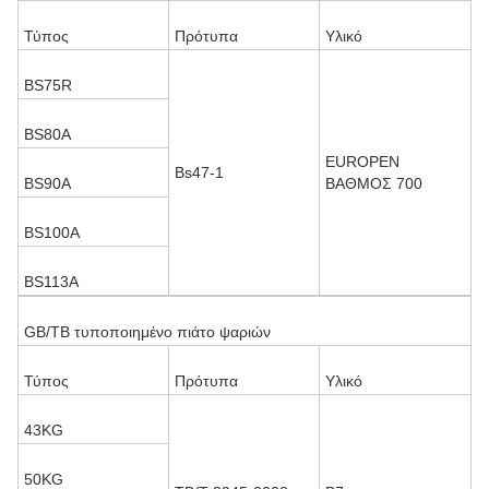
Τύπος
Πρότυπα
Υλικό
BS75R
BS80A
EUROPEN
Bs47-1
BS90A
ΒΑΘΜΟΣ 700
BS100A
BS113A
GB/TB τυποποιημένο πιάτο ψαριών
Τύπος
Πρότυπα
Υλικό
43KG
50KG