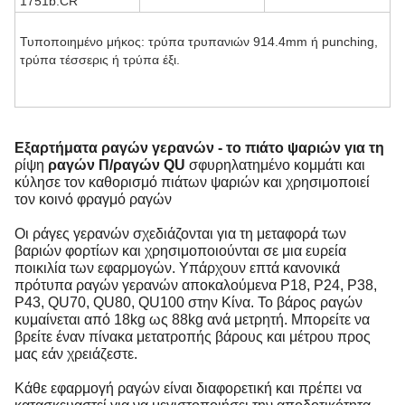
1751b.CR
Τυποποιημένο μήκος: τρύπα τρυπανιών 914.4mm ή punching,
τρύπα τέσσερις ή τρύπα έξι.
Εξαρτήματα ραγών γερανών - το πιάτο ψαριών για τη
ρίψη
σφυρηλατημένο κομμάτι και
ραγών Π/ραγών QU
κύλησε τον καθορισμό πιάτων ψαριών και χρησιμοποιεί
τον κοινό φραγμό ραγών
Οι ράγες γερανών σχεδιάζονται για τη μεταφορά των
βαριών φορτίων και χρησιμοποιούνται σε μια ευρεία
ποικιλία των εφαρμογών. Υπάρχουν επτά κανονικά
πρότυπα ραγών γερανών αποκαλούμενα P18, P24, P38,
P43, QU70, QU80, QU100 στην Κίνα. Το βάρος ραγών
κυμαίνεται από 18kg ως 88kg ανά μετρητή. Μπορείτε να
βρείτε έναν πίνακα μετατροπής βάρους και μέτρου προς
μας εάν χρειάζεστε.
Κάθε εφαρμογή ραγών είναι διαφορετική και πρέπει να