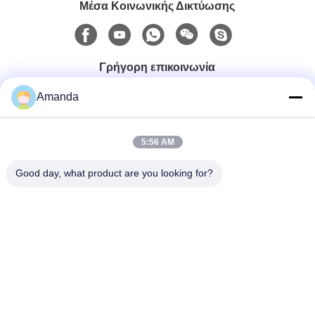
Μέσα Κοινωνικής Δικτύωσης
Γρήγορη επικοινωνία
Amanda
Τηλ.
0086-15556982932
5:56 AM
Good day, what product are you looking for?
Ηλεκτρονικό Ταχυδρομείο
amanda@kirail.com
Διεύθυνση
Οικοδόμηση 1, διασυνοριακό βιομηχανικό πάρκο
ηλεκτρονικού εμπορίου, περιεκτική συνδεμένη ζώνη, νέα
περιοχή Zhengpugang, πόλη Ma'anshan, επαρχία Anhui