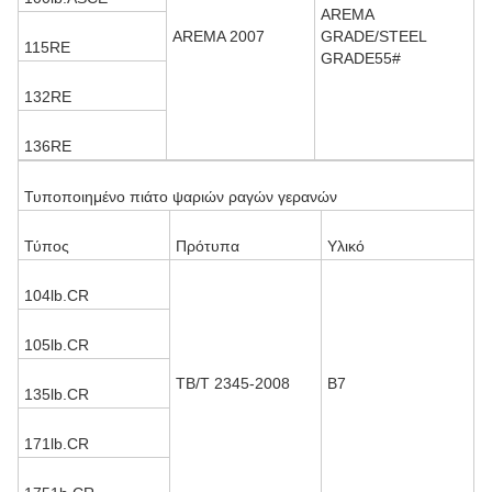
AREMA
AREMA 2007
GRADE/STEEL
115RE
GRADE55#
132RE
136RE
Τυποποιημένο πιάτο ψαριών ραγών γερανών
Τύπος
Πρότυπα
Υλικό
104lb.CR
105lb.CR
TB/T 2345-2008
B7
135lb.CR
171lb.CR