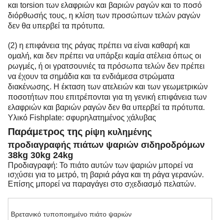
και torsion των ελαφριών και βαριών ραγών και το ποσό
διόρθωσής τους, η κλίση των προσώπων τελών ραγών
δεν θα υπερβεί τα πρότυπα.
(2) η επιφάνεια της ράγας πρέπει να είναι καθαρή και
ομαλή, και δεν πρέπει να υπάρξει καμία ατέλεια όπως οι
ρωγμές, ή οι γρατσουνιές τα πρόσωπα τελών δεν πρέπει
να έχουν τα σημάδια και τα ενδιάμεσα στρώματα
διακένωσης. Η έκταση των ατελειών και των γεωμετρικών
ποσοτήτων που επιτρέπονται για τη γενική επιφάνεια των
ελαφριών και βαριών ραγών δεν θα υπερβεί τα πρότυπα.
Υλικό Fishplate: σφυρηλατημένος χάλυβας
Παράμετρος της
ρίψη κυλημένης
προδιαγραφής πιάτων ψαριών σιδηροδρόμων
38kg 30kg 24kg
Προδιαγραφή: Το πιάτο αυτών των ψαριών μπορεί να
ισχύσει για το μετρό, τη βαριά ράγα και τη ράγα γερανών.
Επίσης μπορεί να παραγάγει στο σχεδιασμό πελατών.
Βρετανικό τυποποιημένο πιάτο ψαριών