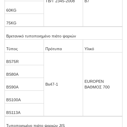
TB/T 2345-2008
B7
60KG
75KG
Βρετανικό τυποποιημένο πιάτο ψαριών
Τύπος
Πρότυπα
Υλικό
BS75R
BS80A
EUROPEN
Bs47-1
BS90A
ΒΑΘΜΟΣ 700
BS100A
BS113A
Τυποποιημένο πιάτο ψαριών JIS