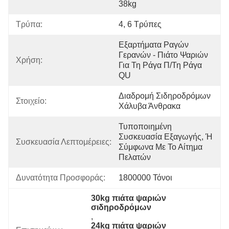
38kg
Τρύπα:
4, 6 Τρύπες
Εξαρτήματα Ραγών 
Γερανών - Πιάτο Ψαριών 
Χρήση:
Για Τη Ράγα Π/τη Ράγα 
QU
Διαδρομή Σιδηροδρόμων 
Στοιχείο:
Χάλυβα Άνθρακα
Τυποποιημένη 
Συσκευασία Εξαγωγής, Ή 
Συσκευασία Λεπτομέρειες:
Σύμφωνα Με Το Αίτημα 
Πελατών
Δυνατότητα Προσφοράς:
1800000 Τόνοι
30kg πιάτα ψαριών 
σιδηροδρόμων
, 
24kg πιάτα ψαριών 