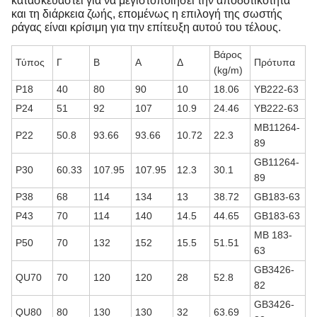
κατασκευαστεί για να μεγιστοποιήσει την αποδοτικότητα
και τη διάρκεια ζωής, επομένως η επιλογή της σωστής
ράγας είναι κρίσιμη για την επίτευξη αυτού του τέλους.
Βάρος
Τύπος
Γ
Β
Α
Δ
Πρότυπα
(kg/m)
P18
40
80
90
10
18.06
YB222-63
P24
51
92
107
10.9
24.46
YB222-63
ΜΒ11264-
P22
50.8
93.66
93.66
10.72
22.3
89
GB11264-
P30
60.33
107.95
107.95
12.3
30.1
89
P38
68
114
134
13
38.72
GB183-63
P43
70
114
140
14.5
44.65
GB183-63
ΜΒ 183-
P50
70
132
152
15.5
51.51
63
GB3426-
QU70
70
120
120
28
52.8
82
GB3426-
QU80
80
130
130
32
63.69