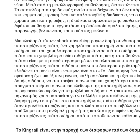
νέου. Μετά από τη μεταλλογραφική επιθεώρηση, διαπιστώνεται 
Τα αποτελέσματα της δοκιμής αντίκτυπου δείχνουν ότι δεν υπά
του κομματιού, προκειμένου να απλοποιηθεί η διαδικασία, να 
χαρακτηριστικά της ρίψης, η διαδικασία ομαλοποίησης υιοθετε
Αφότου υιοθέτησε το εργοστάσιο τη διαδικασία ομαλοποίησης, 
παραγωγής βελτιώνεται, και το κόστος μειώνεται.
Μια κλειδαριά-τύπων shock-absorbing ραγών δομή συνδυασμού π
υποστηρίζοντας πιάτο, ένα χαμηλότερο υποστηρίζοντας πιάτο σ
σιδήρου και του χαμηλότερου υποστηρίζοντας πιάτου σιδήρου. Μ
πιάτο και το χαμηλότερο shim σιδήρου πιάτο, και η τοποθετών
πιάτου είναι με τη σειρά πέρασμα μέσω του ελαστικού υποστηρ
υποστηρίζοντας πιάτου σιδήρου μέσω του δεύτερου προϊσταμέν
κλειδώνει το μανίκι είναι ενσφηνωμένο στο «Γ» -διαμορφωμένο
εφεύρεση έχει μια έξυπνη έννοια, καλή ασφάλεια και η αξιοπι
δομής σιδήρου, να αποτρέψει τα ανώτερα και χαμηλότερα υποσ
πραγματοποιήσει το ανώτερο κλείδωμα της υποστηρίζοντας συν
περιφερειακών ακρών για τα μαξιλάρια σιδήρου. Η τακτοποιώντας 
μηχανισμός χρησιμοποιείται για να αλλάξει την κατεύθυνση της
διαμήκη ράγα επιτρέπει στο υποστηρίζοντας πιάτο σιδήρου για ν
όταν προωθείται οριζόντια, και τα σαλιάσματα στο περιβάλλον 
πρόβλημα που η ανώμαλη μορφή της κατώτατης επιφάνειας δεν μ
υποστηρίζοντας πιάτο σιδήρου από το τοποθετώντας κάθισμα γ
Το Kingrail είναι στην παροχή των διάφορων πιάτων δεσ