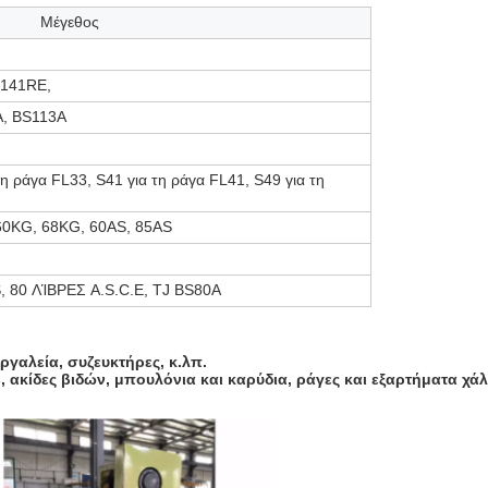
Μέγεθος
 141RE,
A, BS113A
τη ράγα FL33, S41 για τη ράγα FL41, S49 για τη
60KG, 68KG, 60AS, 85AS
, 80 ΛΊΒΡΕΣ A.S.C.E, TJ BS80A
ργαλεία, συζευκτήρες, κ.λπ.
 ακίδες βιδών, μπουλόνια και καρύδια, ράγες και εξαρτήματα χά