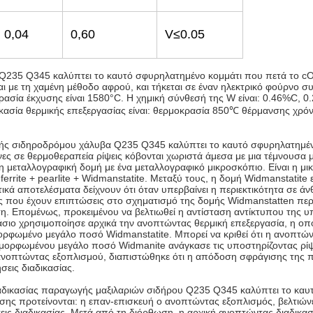
0,04
0,60
V≤0.05
 Q235 Q345 καλύπτει το καυτό σφυρηλατημένο κομμάτι που πετά το 
με τη χαμένη μέθοδο αφρού, και τήκεται σε έναν ηλεκτρικό φούρνο συχ
κρασία έκχυσης είναι 1580°C. Η χημική σύνθεσή της W είναι: 0.46%C, 
αδικασία θερμικής επεξεργασίας είναι: θερμοκρασία 850℃ θέρμανσης χρ
μής σιδηροδρόμου χάλυβα Q235 Q345 καλύπτει το καυτό σφυρηλατημέ
ες σε θερμοθεραπεία ρίψεις κόβονται χωριστά άμεσα με μια τέμνουσα μ
μεταλλογραφική δομή με ένα μεταλλογραφικό μικροσκόπιο. Είναι η μι
rrite + pearlite + Widmanstatite. Μεταξύ τους, η δομή Widmanstatite ε
ητικά αποτελέσματα δείχνουν ότι όταν υπερβαίνει η περιεκτικότητα σε
ντες που έχουν επιπτώσεις στο σχηματισμό της δομής Widmanstatten π
τη. Επομένως, προκειμένου να βελτιωθεί η αντίσταση αντίκτυπου της 
σιο χρησιμοποίησε αρχικά την ανοπτώντας θερμική επεξεργασία, η οπο
μορφωμένο μεγάλο ποσό Widmanstatite. Μπορεί να κριθεί ότι η ανοπτώ
αμορφωμένου μεγάλο ποσό Widmanite ανάγκασε τις υποστηρίζοντας ρίψε
ανοπτώντας εξοπλισμού, διαπιστώθηκε ότι η απόδοση σφράγισης της π
εις διαδικασίας.
αδικασίας παραγωγής μαξιλαριών σιδήρου Q235 Q345 καλύπτει το κα
σης προτείνονται: η επαν-επισκευή ο ανοπτώντας εξοπλισμός, βελτιώ
εις διαδικασίας. Μετά από τη διόρθωση, η αρχική ανοπτώντας διαδικασί