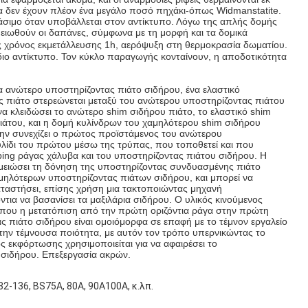
ία δεν έχουν πλέον ένα μεγάλο ποσό πηχάκι-όπως Widmanstatite.
πάσιμο όταν υποβάλλεται στον αντίκτυπο. Λόγω της απλής δομής
μειωθούν οι δαπάνες, σύμφωνα με τη μορφή και τα δομικά
ης χρόνος εκμετάλλευσης 1h, αερόψυξη στη θερμοκρασία δωματίου.
διο αντίκτυπο. Τον κύκλο παραγωγής κονταίνουν, η αποδοτικότητα
α ανώτερο υποστηρίζοντας πιάτο σιδήρου, ένα ελαστικό
ας πιάτο στερεώνεται μεταξύ του ανώτερου υποστηρίζοντας πιάτου
α κλειδώσει το ανώτερο shim σιδήρου πιάτο, το ελαστικό shim
πιάτου, και η δομή κυλίνδρων του χαμηλότερου shim σιδήρου
την συνεχίζει ο πρώτος προϊστάμενος του ανώτερου
λίδι του πρώτου μέσω της τρύπας, που τοποθετεί και που
bing ράγας χάλυβα και του υποστηρίζοντας πιάτου σιδήρου. Η
α μειώσει τη δόνηση της υποστηρίζοντας συνδυασμένης πιάτο
μηλότερων υποστηρίζοντας πιάτων σιδήρου, και μπορεί να
ταστήσει, επίσης χρήση μια τακτοποιώντας μηχανή
όντια να βασανίσει τα μαξιλάρια σιδήρου. Ο υλικός κινούμενος
ου που η μετατόπιση από την πρώτη οριζόντια ράγα στην πρώτη
ας πιάτο σιδήρου είναι ομοιόμορφα σε επαφή με το τέμνον εργαλείο
 την τέμνουσα ποιότητα, με αυτόν τον τρόπο υπερνικώντας το
 εκφόρτωσης χρησιμοποιείται για να αφαιρέσει το
 σιδήρου. Επεξεργασία ακρών.
132-136, BS75A, 80A, 90A100A, κ.λπ.