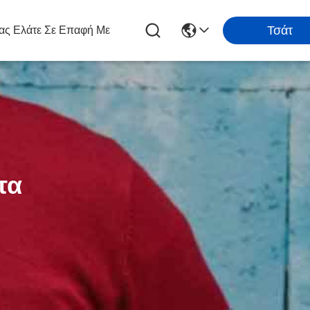
Τσάτ
ας Ελάτε Σε Επαφή Με
τα