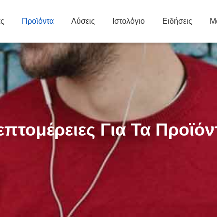
άς
Προϊόντα
Λύσεις
Ιστολόγιο
Ειδήσεις
Μ
επτομέρειες Για Τα Προϊόν