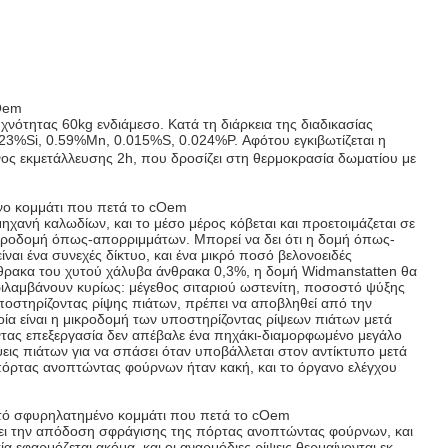
cOem
νότητας 60kg ενδιάμεσο. Κατά τη διάρκεια της διαδικασίας
0.23%Si, 0.59%Mn, 0.015%S, 0.024%P. Αφότου εγκιβωτίζεται η
όνος εκμετάλλευσης 2h, που δροσίζει στη θερμοκρασία δωματίου με
νο κομμάτι που πετά το cOem
ηχανή καλωδίων, και το μέσο μέρος κόβεται και προετοιμάζεται σε
κροδομή όπως-απορριμμάτων. Μπορεί να δει ότι η δομή όπως-
ίναι ένα συνεχές δίκτυο, και ένα μικρό ποσό βελονοειδές
 άνθρακα του χυτού χάλυβα άνθρακα 0,3%, η δομή Widmanstatten θα
εριλαμβάνουν κυρίως: μέγεθος σιταριού ωστενίτη, ποσοστό ψύξης
υποστηρίζοντας ρίψης πιάτων, πρέπει να αποβληθεί από την
ία είναι η μικροδομή των υποστηρίζοντας ρίψεων πιάτων μετά
ντας επεξεργασία δεν απέβαλε ένα πηχάκι-διαμορφωμένο μεγάλο
ις πιάτων για να σπάσει όταν υποβάλλεται στον αντίκτυπο μετά
όρτας ανοπτώντας φούρνων ήταν κακή, και το όργανο ελέγχου
υτό σφυρηλατημένο κομμάτι που πετά το cOem
νει την απόδοση σφράγισης της πόρτας ανοπτώντας φούρνων, και
α εφαρμόζεται ακόμα, και οι αναρμόδιες ρίψεις θερμαίνονται εκ