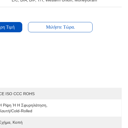
L/C, D/A, D/P, T/T, Western Union, MoneyGram
ρη Τιμή
Μιλήστε Τώρα.
CE ISO CCC ROHS
Η Ρίψη Ή Η Σφυρηλάτηση, 
Καυτή/cold-Rolled
Σχήμα, Κοπή