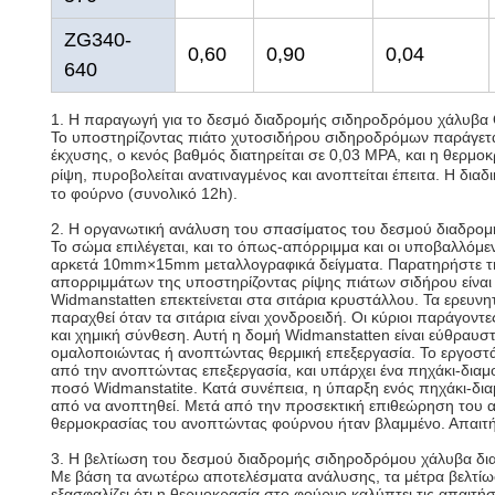
ZG340-
0,60
0,90
0,04
640
1. Η παραγωγή για το δεσμό διαδρομής σιδηροδρόμου χάλυβα
Το υποστηρίζοντας πιάτο χυτοσιδήρου σιδηροδρόμων παράγεται 
έκχυσης, ο κενός βαθμός διατηρείται σε 0,03 MPA, και η θερμο
ρίψη, πυροβολείται ανατιναγμένος και ανοπτείται έπειτα. Η δι
το φούρνο (συνολικό 12h).
2. Η οργανωτική ανάλυση του σπασίματος του δεσμού διαδρο
Το σώμα επιλέγεται, και το όπως-απόρριμμα και οι υποβαλλόμεν
αρκετά 10mm×15mm μεταλλογραφικά δείγματα. Παρατηρήστε τη 
απορριμμάτων της υποστηρίζοντας ρίψης πιάτων σιδήρου είναι fe
Widmanstatten επεκτείνεται στα σιτάρια κρυστάλλου. Τα ερευν
παραχθεί όταν τα σιτάρια είναι χονδροειδή. Οι κύριοι παράγο
και χημική σύνθεση. Αυτή η δομή Widmanstatten είναι εύθραυσ
ομαλοποιώντας ή ανοπτώντας θερμική επεξεργασία. Το εργοστά
από την ανοπτώντας επεξεργασία, και υπάρχει ένα πηχάκι-δια
ποσό Widmanstatite. Κατά συνέπεια, η ύπαρξη ενός πηχάκι-δι
από να ανοπτηθεί. Μετά από την προσεκτική επιθεώρηση του 
θερμοκρασίας του ανοπτώντας φούρνου ήταν βλαμμένο. Απαιτήσ
3. Η βελτίωση του δεσμού διαδρομής σιδηροδρόμου χάλυβα δι
Με βάση τα ανωτέρω αποτελέσματα ανάλυσης, τα μέτρα βελτίω
εξασφαλίζει ότι η θερμοκρασία στο φούρνο καλύπτει τις απαιτήσ