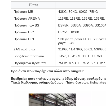
Τύπος
Πρότυπα ΜΒ
43KG, 50KG, 60KG, 75KG
Πρότυπα AREMA
115RE, 119RE, 132RE, 136RE,
Πρότυπα των BS
BS75R, BS80A, BS90A, BS100
Πρότυπα UIC
UIC54, UIC60
Πρότυπα DIN
S30 για τη ράγα FL30, S33 για 
ράγα FL49
ΣΑΝ πρότυπα
31KG, 41/47KG, 50KG, 53KG, 
Βραζιλιάνα πρότυπα
TJ57, TJ ASCE 90, TJ UIC60
Περουβιανά πρότυπα
75LBS A.S.C.E, 75 ΛΊΒΡΕΣ BSS
Προϊόντα που παρέχονται άλλα από Kingrail:
Εφεδρείες αυτοκινήτων ραγών: ρόδες, άξονες, ρουλεμάν, ε
Υλικά διαδρομής σιδηροδρόμων: Πιάτα δεσμών, fishplates,