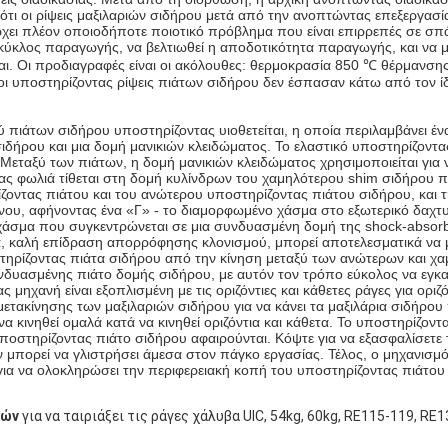
ότι οι ρίψεις μαξιλαριών σιδήρου μετά από την ανοπτώντας επεξεργασ
ρχει πλέον οποιοδήποτε ποιοτικό πρόβλημα που είναι επιρρεπές σε σ
ο κύκλος παραγωγής, να βελτιωθεί η αποδοτικότητα παραγωγής, και να 
ίται. Οι προδιαγραφές είναι οι ακόλουθες: θερμοκρασία 850 ℃ θέρμανσ
οι υποστηρίζοντας ρίψεις πιάτων σιδήρου δεν έσπασαν κάτω από τον ί
ιάτων σιδήρου υποστηρίζοντας υιοθετείται, η οποία περιλαμβάνει έν
ιδήρου και μια δομή μανικιών κλειδώματος. Το ελαστικό υποστηρίζοντ
εταξύ των πιάτων, η δομή μανικιών κλειδώματος χρησιμοποιείται για ν
τας φωλιά τίθεται στη δομή κυλίνδρων του χαμηλότερου shim σιδήρου 
ίζοντας πιάτου και του ανώτερου υποστηρίζοντας πιάτου σιδήρου, και 
ου, αφήνοντας ένα «Γ» - το διαμορφωμένο χάσμα στο εξωτερικό δαχτυ
 χάσμα που συγκεντρώνεται σε μια συνδυασμένη δομή της shock-absor
στία, καλή επίδραση απορρόφησης κλονισμού, μπορεί αποτελεσματικά ν
τηρίζοντας πιάτα σιδήρου από την κίνηση μεταξύ των ανώτερων και χα
δυασμένης πιάτο δομής σιδήρου, με αυτόν τον τρόπο εύκολος να εγκα
μηχανή είναι εξοπλισμένη με τις οριζόντιες και κάθετες ράγες για οριζ
 μετακίνησης των μαξιλαριών σιδήρου για να κάνει τα μαξιλάρια σιδήρ
α κινηθεί ομαλά κατά να κινηθεί οριζόντια και κάθετα. Το υποστηρίζοντ
υποστηρίζοντας πιάτο σιδήρου αφαιρούνται. Κόψτε για να εξασφαλίσετε
πορεί να γλιστρήσει άμεσα στον πάγκο εργασίας. Τέλος, ο μηχανισμός
ια να ολοκληρώσει την περιφερειακή κοπή του υποστηρίζοντας πιάτου
μών
για να ταιριάξει τις ράγες χάλυβα UIC, 54kg, 60kg, RE115-119, RE