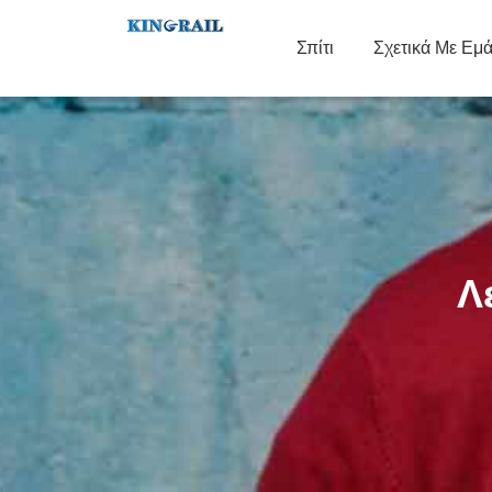
Σπίτι
Σχετικά Με Εμ
Λ