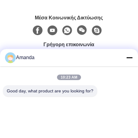
Μέσα Κοινωνικής Δικτύωσης
Γρήγορη επικοινωνία
Amanda
Τηλ.
0086-15556982932
10:23 AM
Good day, what product are you looking for?
Ηλεκτρονικό Ταχυδρομείο
amanda@kirail.com
Διεύθυνση
Οικοδόμηση 1, διασυνοριακό βιομηχανικό πάρκο
ηλεκτρονικού εμπορίου, περιεκτική συνδεμένη ζώνη, νέα